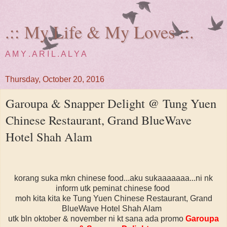
.:: My Life & My Loves ::.
A M Y . A R I L . A L Y A
Thursday, October 20, 2016
Garoupa & Snapper Delight @ Tung Yuen
Chinese Restaurant, Grand BlueWave
Hotel Shah Alam
korang suka mkn chinese food...aku sukaaaaaaa...ni nk
inform utk peminat chinese food
moh kita kita ke Tung Yuen Chinese Restaurant, Grand
BlueWave Hotel Shah Alam
utk bln oktober & november ni kt sana ada promo
Garoupa