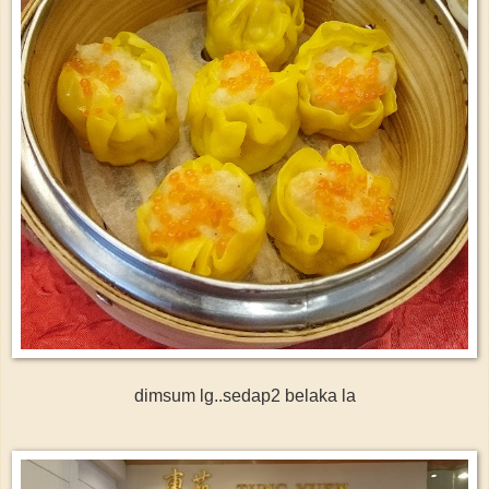
dimsum lg..sedap2 belaka la