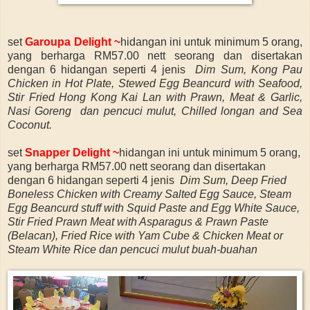
set
Garoupa Delight ~
hidangan ini
untuk minimum 5 orang,
yang berharga RM57.00 nett seorang dan disertakan
dengan 6
hidangan seperti 4 jenis
Dim Sum, Kong Pau
Chicken in Hot Plate, Stewed Egg Beancurd with Seafood,
Stir Fried Hong Kong Kai Lan with Prawn, Meat & Garlic,
Nasi Goreng dan pencuci mulut, Chilled longan and Sea
Coconut.
set
Snapper Delight ~
hidangan ini
untuk minimum 5 orang,
yang berharga RM57.00 nett seorang dan disertakan
dengan 6
hidangan seperti 4 jenis
Dim Sum, Deep Fried
Boneless Chicken with Creamy Salted Egg Sauce, Steam
Egg Beancurd stuff with Squid Paste and Egg White Sauce,
Stir Fried Prawn Meat with Asparagus & Prawn Paste
(Belacan), Fried Rice with Yam Cube & Chicken Meat or
Steam White Rice dan pencuci mulut buah-buahan