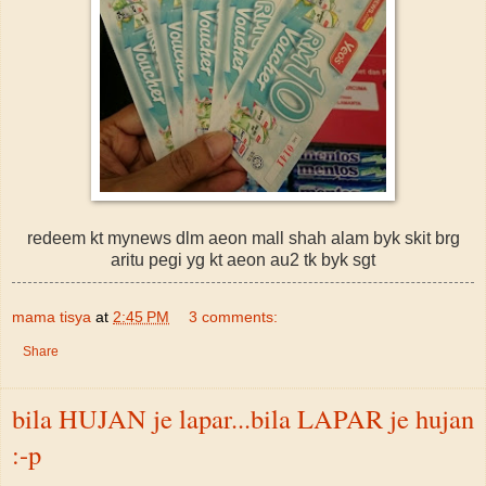
redeem kt mynews dlm aeon mall shah alam byk skit brg
aritu pegi yg kt aeon au2 tk byk sgt
mama tisya
at
2:45 PM
3 comments:
Share
bila HUJAN je lapar...bila LAPAR je hujan
:-p