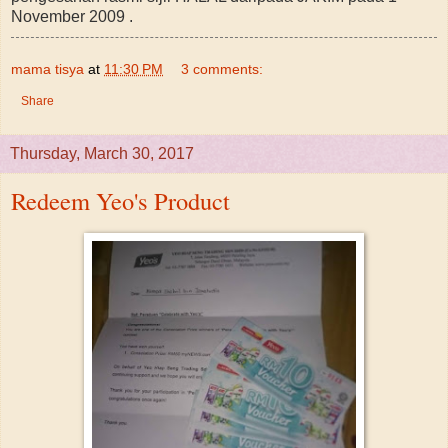
November 2009 .
mama tisya
at
11:30 PM
3 comments:
Share
Thursday, March 30, 2017
Redeem Yeo's Product