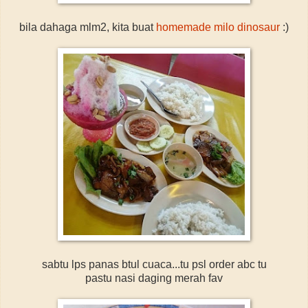
bila dahaga mlm2, kita buat
homemade milo dinosaur
:)
sabtu lps panas btul cuaca...tu psl order abc tu
pastu nasi daging merah fav