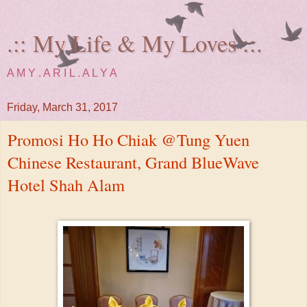
.:: My Life & My Loves ::.
A M Y . A R I L . A L Y A
Friday, March 31, 2017
Promosi Ho Ho Chiak @Tung Yuen
Chinese Restaurant, Grand BlueWave
Hotel Shah Alam