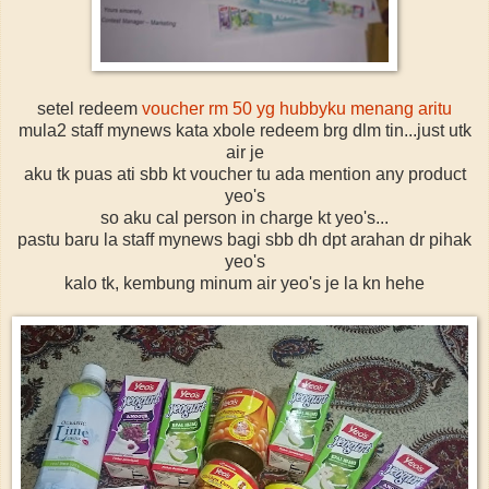
setel redeem
voucher rm 50 yg hubbyku menang aritu
mula2 staff mynews kata xbole redeem brg dlm tin...just utk
air je
aku tk puas ati sbb kt voucher tu ada mention any product
yeo's
so aku cal person in charge kt yeo's...
pastu baru la staff mynews bagi sbb dh dpt arahan dr pihak
yeo's
kalo tk, kembung minum air yeo's je la kn hehe