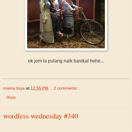
ok jom la pulang naik basikal hehe...
mama tisya
at
12:55 PM
2 comments:
Share
wordless wednesday #340