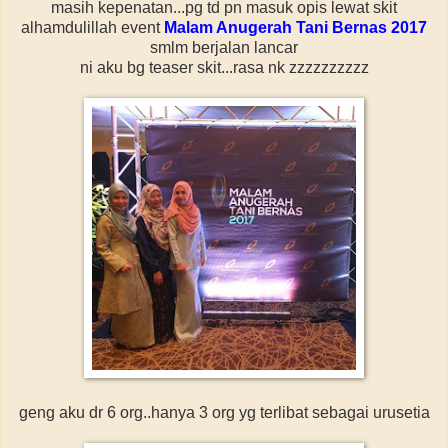
masih kepenatan...pg td pn masuk opis lewat skit
alhamdulillah event
Malam Anugerah Tani Bernas 2017
smlm berjalan lancar
ni aku bg teaser skit...rasa nk zzzzzzzzzz
geng aku dr 6 org..hanya 3 org yg terlibat sebagai urusetia