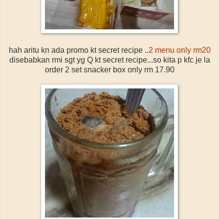
hah aritu kn ada promo kt secret recipe ..
2 menu only rm20
disebabkan rmi sgt yg Q kt secret recipe...so kita p kfc je la
order 2 set snacker box only rm 17.90